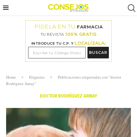
PÍDELA EN TU
FARMACIA
100% GRATIS
TU REVISTA
LOCALÍZALA
INTRODUCE TU C.P. Y
:
BUSCAR
Home
Etiquetas
Publicaciones etiquetadas con "doctor
Rodríguez Arnay"
DOCTOR RODRÍGUEZ ARNAY