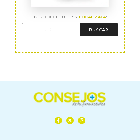
INTRODUCE TU C.P. Y
LOCALÍZALA
:
BUSCAR