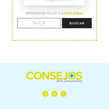
INTRODUCE TU C.P. Y
LOCALÍZALA
:
BUSCAR