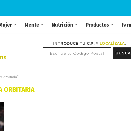
Mujer
Mente
Nutrición
Productos
Far
INTRODUCE TU C.P. Y
LOCALÍZALA
:
BUSCA
TIS
a orbitaria"
A ORBITARIA