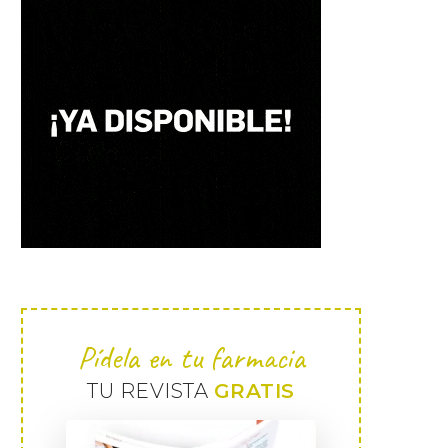
Pídela en tu farmacia
TU REVISTA
GRATIS