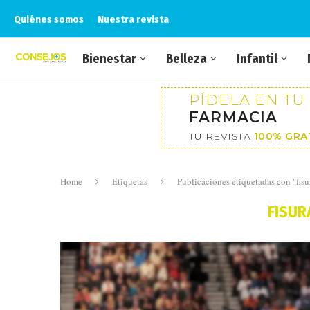
Quiénes somos
Nuestra revista
Bienestar
Belleza
Infantil
PÍDELA EN TU
FARMACIA
TU REVISTA
100% GRA
Home
Etiquetas
Publicaciones etiquetadas con "fisur
FISUR