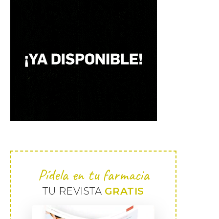
Pídela en tu farmacia
TU REVISTA
GRATIS