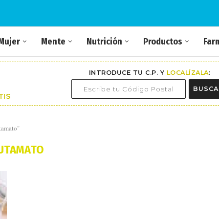
Mujer
Mente
Nutrición
Productos
Far
INTRODUCE TU C.P. Y
LOCALÍZALA
:
BUSCA
TIS
utamato"
UTAMATO