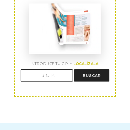
INTRODUCE TU C.P. Y
LOCALÍZALA
:
BUSCAR