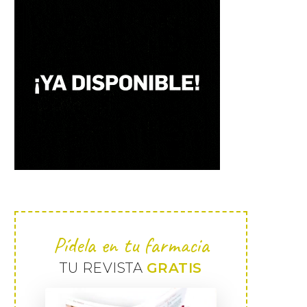
Pídela en tu farmacia
TU REVISTA
GRATIS