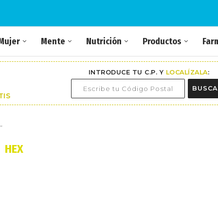
Mujer
Mente
Nutrición
Productos
Far
INTRODUCE TU C.P. Y
LOCALÍZALA
:
BUSCA
TIS
"
HEX