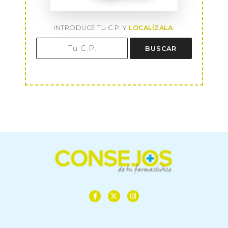
INTRODUCE TU C.P. Y
LOCALÍZALA
:
BUSCAR