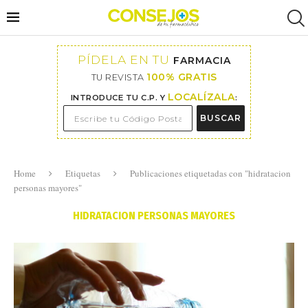
PÍDELA EN TU
FARMACIA
100% GRATIS
TU REVISTA
LOCALÍZALA
INTRODUCE TU C.P. Y
:
BUSCAR
Home
Etiquetas
Publicaciones etiquetadas con "hidratacion
personas mayores"
HIDRATACION PERSONAS MAYORES