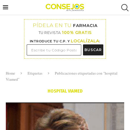
PÍDELA EN TU
FARMACIA
100% GRATIS
TU REVISTA
LOCALÍZALA
INTRODUCE TU C.P. Y
:
BUSCAR
Home
Etiquetas
Publicaciones etiquetadas con "hospital
Viamed"
HOSPITAL VIAMED