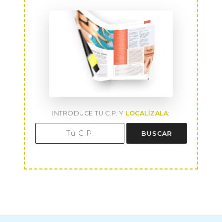
INTRODUCE TU C.P. Y
LOCALÍZALA
:
BUSCAR