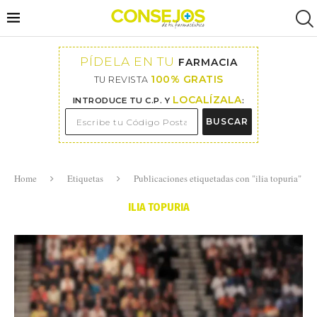
PÍDELA EN TU
FARMACIA
100% GRATIS
TU REVISTA
LOCALÍZALA
INTRODUCE TU C.P. Y
:
BUSCAR
Home
Etiquetas
Publicaciones etiquetadas con "ilia topuria"
ILIA TOPURIA