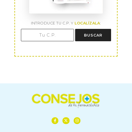
INTRODUCE TU C.P. Y
LOCALÍZALA
:
BUSCAR