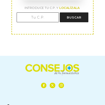
INTRODUCE TU C.P. Y
LOCALÍZALA
:
BUSCAR