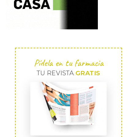
Pídela en tu farmacia
TU REVISTA
GRATIS