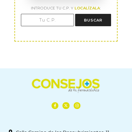
INTRODUCE TU C.P. Y
LOCALÍZALA
:
BUSCAR