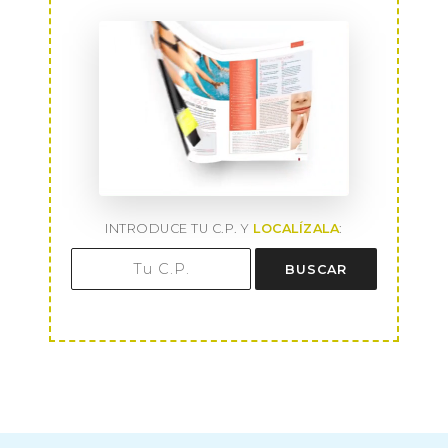
INTRODUCE TU C.P. Y
LOCALÍZALA
:
BUSCAR