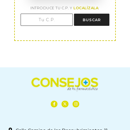
INTRODUCE TU C.P. Y
LOCALÍZALA
:
BUSCAR