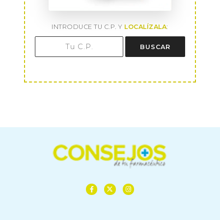
INTRODUCE TU C.P. Y
LOCALÍZALA
:
BUSCAR