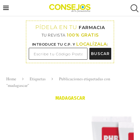
PÍDELA EN TU
FARMACIA
100% GRATIS
TU REVISTA
LOCALÍZALA
INTRODUCE TU C.P. Y
:
BUSCAR
Home
Etiquetas
Publicaciones etiquetadas con
"madagascar"
MADAGASCAR