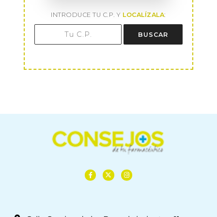
INTRODUCE TU C.P. Y
LOCALÍZALA
:
BUSCAR