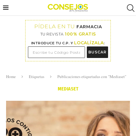
PÍDELA EN TU
FARMACIA
100% GRATIS
TU REVISTA
LOCALÍZALA
INTRODUCE TU C.P. Y
:
BUSCAR
Home
Etiquetas
Publicaciones etiquetadas con "Mediaset"
MEDIASET