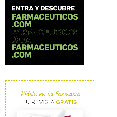
Pídela en tu farmacia
TU REVISTA
GRATIS