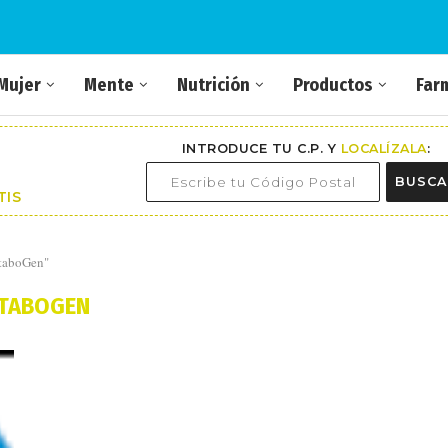
Mujer
Mente
Nutrición
Productos
Far
INTRODUCE TU C.P. Y
LOCALÍZALA
:
BUSCA
TIS
etaboGen"
TABOGEN