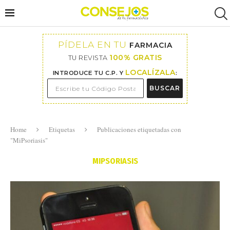
PÍDELA EN TU
FARMACIA
100% GRATIS
TU REVISTA
LOCALÍZALA
INTRODUCE TU C.P. Y
:
BUSCAR
Home
Etiquetas
Publicaciones etiquetadas con
"MiPsoriasis"
MIPSORIASIS