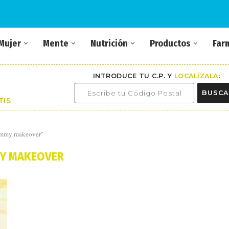
Mujer
Mente
Nutrición
Productos
Far
INTRODUCE TU C.P. Y
LOCALÍZALA
:
BUSCA
TIS
mommy makeover"
Y MAKEOVER