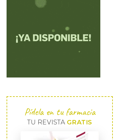
Pídela en tu farmacia
TU REVISTA
GRATIS