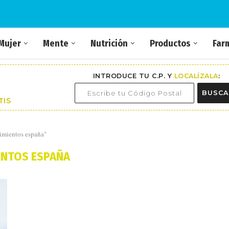
Mujer
Mente
Nutrición
Productos
Far
INTRODUCE TU C.P. Y
LOCALÍZALA
:
BUSCA
TIS
cimientos españa"
ENTOS ESPAÑA