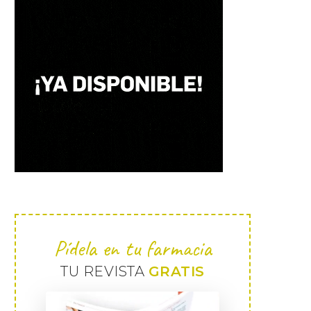
Pídela en tu farmacia
TU REVISTA
GRATIS