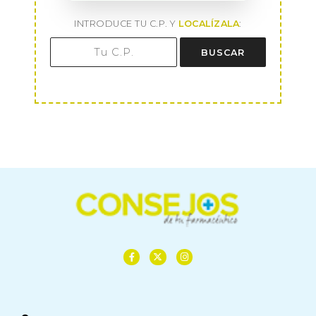
INTRODUCE TU C.P. Y
LOCALÍZALA
:
BUSCAR