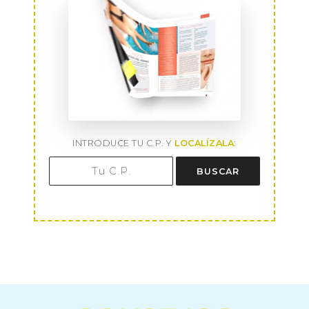
INTRODUCE TU C.P. Y
LOCALÍZALA
:
BUSCAR