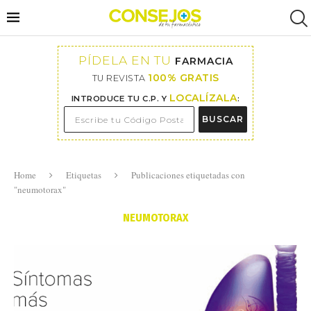
PÍDELA EN TU
FARMACIA
100% GRATIS
TU REVISTA
LOCALÍZALA
INTRODUCE TU C.P. Y
:
BUSCAR
Home
Etiquetas
Publicaciones etiquetadas con
"neumotorax"
NEUMOTORAX