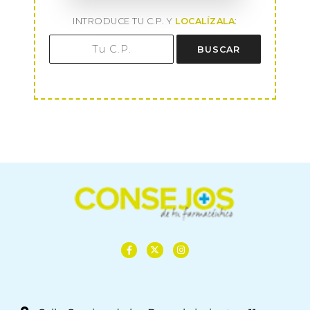
INTRODUCE TU C.P. Y
LOCALÍZALA
:
BUSCAR