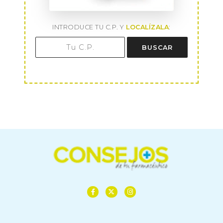
INTRODUCE TU C.P. Y
LOCALÍZALA
:
BUSCAR