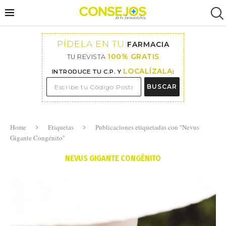
PÍDELA EN TU
FARMACIA
100% GRATIS
TU REVISTA
LOCALÍZALA
INTRODUCE TU C.P. Y
:
BUSCAR
Home
Etiquetas
Publicaciones etiquetadas con "Nevus
Gigante Congénito"
NEVUS GIGANTE CONGÉNITO