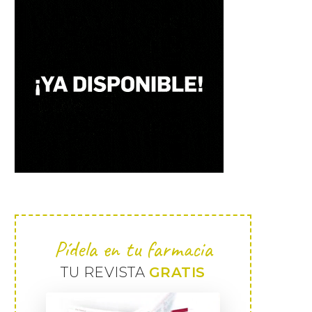
Pídela en tu farmacia
TU REVISTA
GRATIS