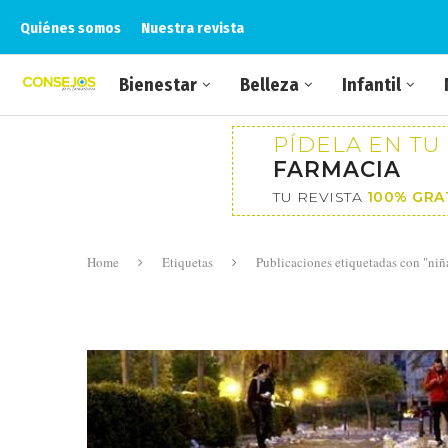
Quiénes somos
Nuestra revista
Bienestar
Belleza
Infantil
PÍDELA EN TU
FARMACIA
TU REVISTA
100% GRA
Home
Etiquetas
Publicaciones etiquetadas con "niñ