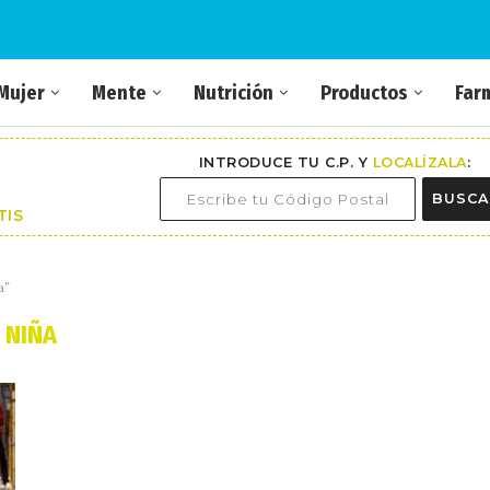
Mujer
Mente
Nutrición
Productos
Far
INTRODUCE TU C.P. Y
LOCALÍZALA
:
BUSCA
TIS
a"
NIÑA