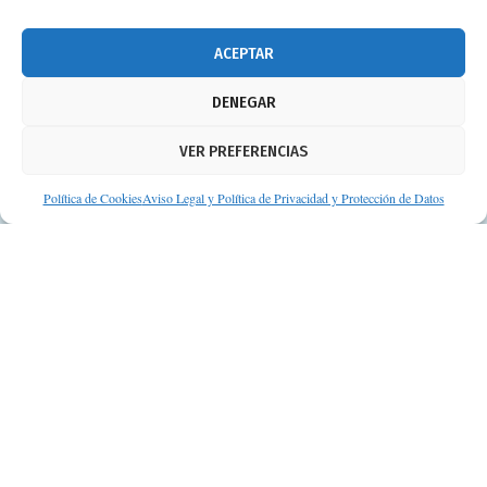
674 02 62 03
info@consejosdetufarmaceutico.com
ACEPTAR
Aviso legal
DENEGAR
Política de cookies
VER PREFERENCIAS
Protección de datos personales
Suscripción a Newsletter
Política de Cookies
Aviso Legal y Política de Privacidad y Protección de Datos