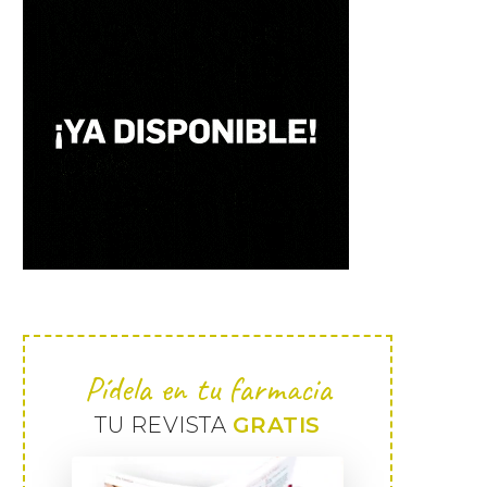
Pídela en tu farmacia
TU REVISTA
GRATIS