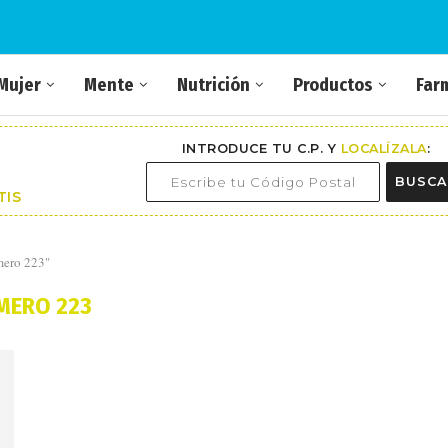
Mujer
Mente
Nutrición
Productos
Far
INTRODUCE TU C.P. Y
LOCALÍZALA
:
BUSCA
TIS
mero 223"
MERO 223