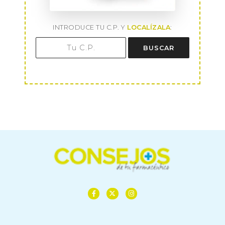
INTRODUCE TU C.P. Y
LOCALÍZALA
:
BUSCAR