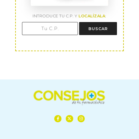
INTRODUCE TU C.P. Y
LOCALÍZALA
:
BUSCAR