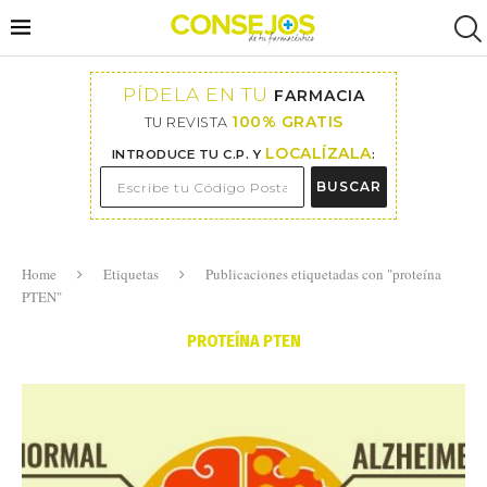
PÍDELA EN TU
FARMACIA
100% GRATIS
TU REVISTA
LOCALÍZALA
INTRODUCE TU C.P. Y
:
BUSCAR
Home
Etiquetas
Publicaciones etiquetadas con "proteína
PTEN"
PROTEÍNA PTEN