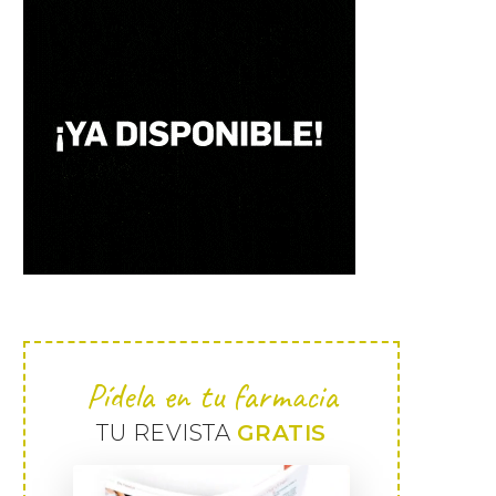
Pídela en tu farmacia
TU REVISTA
GRATIS