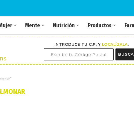
Mujer
Mente
Nutrición
Productos
Far
INTRODUCE TU C.P. Y
LOCALÍZALA
:
BUSCA
TIS
lmonar"
ULMONAR