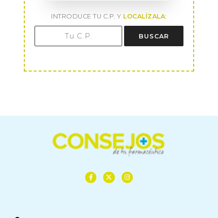
INTRODUCE TU C.P. Y
LOCALÍZALA
:
BUSCAR