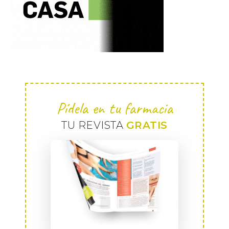
Pídela en tu farmacia
TU REVISTA
GRATIS