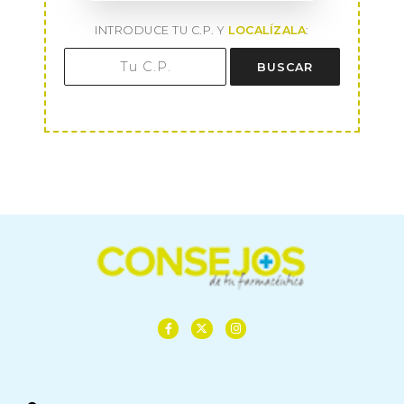
INTRODUCE TU C.P. Y
LOCALÍZALA
:
BUSCAR