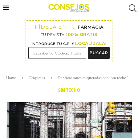
PÍDELA EN TU
FARMACIA
100% GRATIS
TU REVISTA
LOCALÍZALA
INTRODUCE TU C.P. Y
:
BUSCAR
Home
Etiquetas
Publicaciones etiquetadas con "sin techo"
SIN TECHO