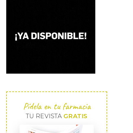
Pídela en tu farmacia
TU REVISTA
GRATIS