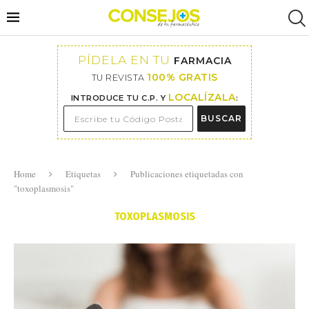
PÍDELA EN TU
FARMACIA
100% GRATIS
TU REVISTA
LOCALÍZALA
INTRODUCE TU C.P. Y
:
BUSCAR
Home
Etiquetas
Publicaciones etiquetadas con
"toxoplasmosis"
TOXOPLASMOSIS