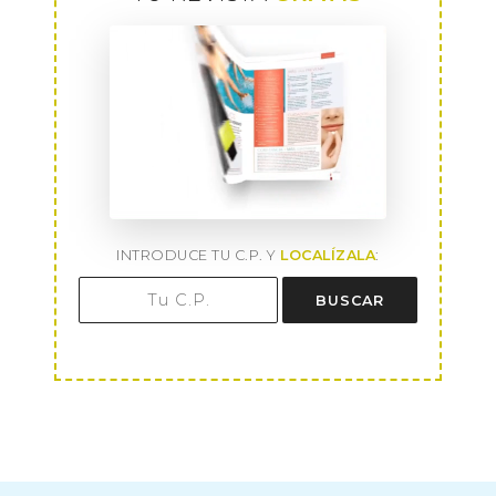
INTRODUCE TU C.P. Y
LOCALÍZALA
:
BUSCAR