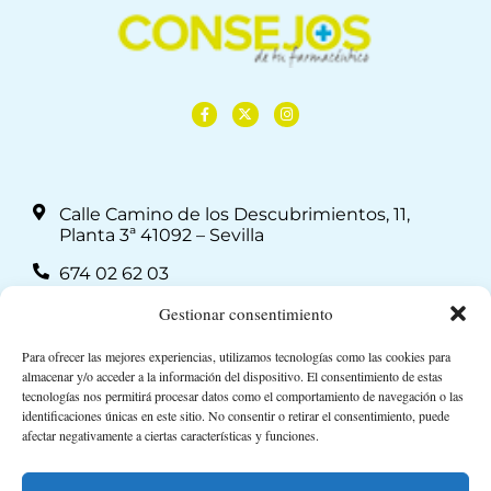
Calle Camino de los Descubrimientos, 11,
Planta 3ª 41092 – Sevilla
674 02 62 03
info@consejosdetufarmaceutico.com
Gestionar consentimiento
Aviso legal
Para ofrecer las mejores experiencias, utilizamos tecnologías como las cookies para
almacenar y/o acceder a la información del dispositivo. El consentimiento de estas
Política de cookies
tecnologías nos permitirá procesar datos como el comportamiento de navegación o las
identificaciones únicas en este sitio. No consentir o retirar el consentimiento, puede
Protección de datos personales
afectar negativamente a ciertas características y funciones.
Suscripción a Newsletter