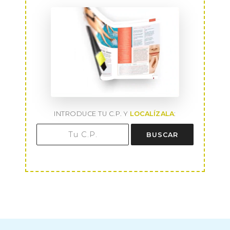
INTRODUCE TU C.P. Y
LOCALÍZALA
:
BUSCAR