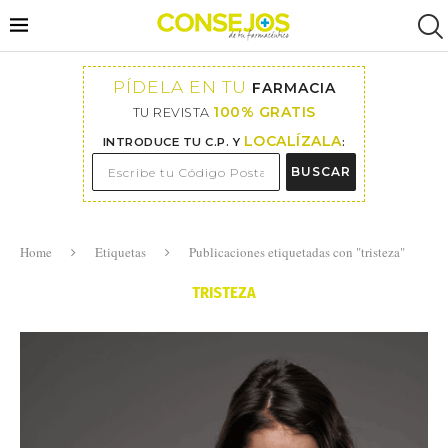
PÍDELA EN TU
FARMACIA
100% GRATIS
TU REVISTA
LOCALÍZALA
INTRODUCE TU C.P. Y
:
BUSCAR
Home
Etiquetas
Publicaciones etiquetadas con "tristeza"
TRISTEZA