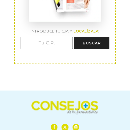
INTRODUCE TU C.P. Y
LOCALÍZALA
:
BUSCAR