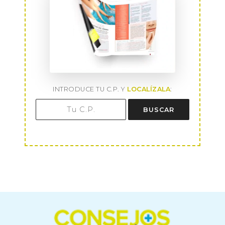
INTRODUCE TU C.P. Y
LOCALÍZALA
:
BUSCAR