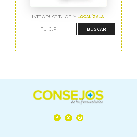
INTRODUCE TU C.P. Y
LOCALÍZALA
:
BUSCAR