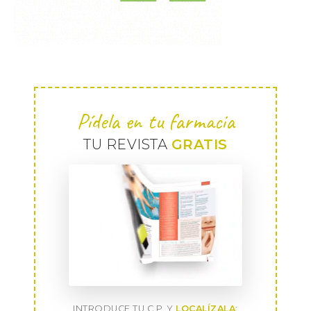
Pídela en tu farmacia
TU REVISTA
GRATIS
INTRODUCE TU C.P. Y
LOCALÍZALA
: