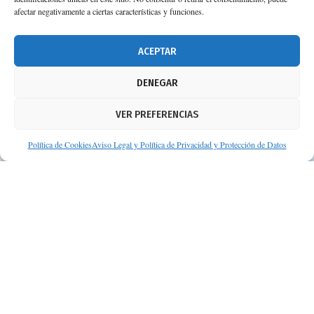
afectar negativamente a ciertas características y funciones.
674 02 62 03
info@consejosdetufarmaceutico.com
ACEPTAR
Aviso legal
DENEGAR
Política de cookies
VER PREFERENCIAS
Protección de datos personales
Suscripción a Newsletter
Política de Cookies
Aviso Legal y Política de Privacidad y Protección de Datos