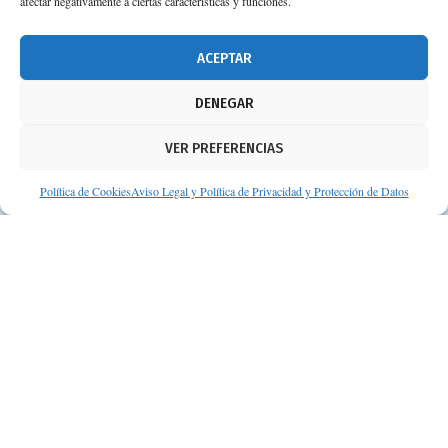
afectar negativamente a ciertas características y funciones.
674 02 62 03
info@consejosdetufarmaceutico.com
ACEPTAR
Aviso legal
DENEGAR
Política de cookies
VER PREFERENCIAS
Protección de datos personales
Suscripción a Newsletter
Política de Cookies
Aviso Legal y Política de Privacidad y Protección de Datos