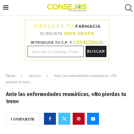
PÍDELA EN TU
FARMACIA
100% GRATIS
TU REVISTA
LOCALÍZALA
INTRODUCE TU C.P. Y
:
BUSCAR
Home
artículo
Ante las enfermedades reumáticas, «No
pierdas tu tren»
Ante las enfermedades reumáticas, «No pierdas tu
tren»
COMPARTIR