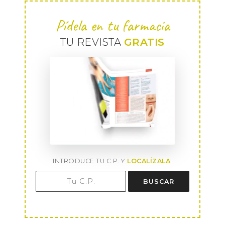
Pídela en tu farmacia
TU REVISTA
GRATIS
INTRODUCE TU C.P. Y
LOCALÍZALA
:
BUSCAR