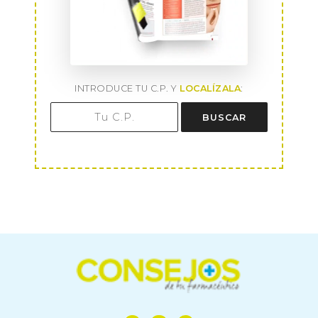
INTRODUCE TU C.P. Y
LOCALÍZALA
:
BUSCAR