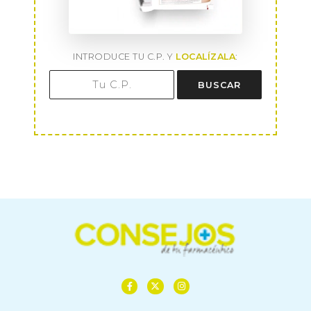
INTRODUCE TU C.P. Y
LOCALÍZALA
:
BUSCAR