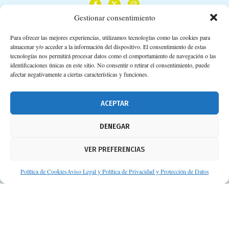
Gestionar consentimiento
Para ofrecer las mejores experiencias, utilizamos tecnologías como las cookies para
almacenar y/o acceder a la información del dispositivo. El consentimiento de estas
Calle Camino de los Descubrimientos, 11,
tecnologías nos permitirá procesar datos como el comportamiento de navegación o las
Planta 3ª 41092 – Sevilla
identificaciones únicas en este sitio. No consentir o retirar el consentimiento, puede
afectar negativamente a ciertas características y funciones.
674 02 62 03
info@consejosdetufarmaceutico.com
ACEPTAR
Aviso legal
DENEGAR
Política de cookies
VER PREFERENCIAS
Protección de datos personales
Suscripción a Newsletter
Política de Cookies
Aviso Legal y Política de Privacidad y Protección de Datos