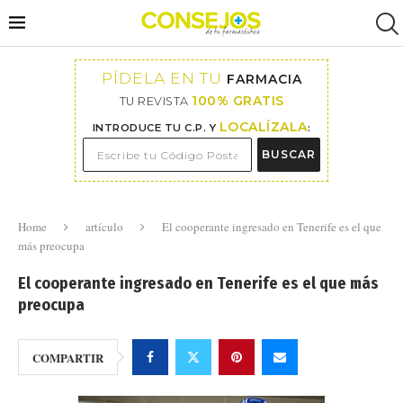
PÍDELA EN TU
FARMACIA
100% GRATIS
TU REVISTA
LOCALÍZALA
INTRODUCE TU C.P. Y
:
BUSCAR
Home
artículo
El cooperante ingresado en Tenerife es el que
más preocupa
El cooperante ingresado en Tenerife es el que más
preocupa
COMPARTIR