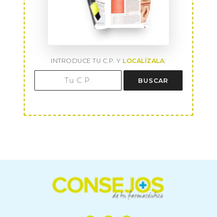
INTRODUCE TU C.P. Y
LOCALÍZALA
:
BUSCAR