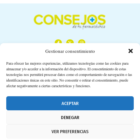
Gestionar consentimiento
Para ofrecer las mejores experiencias, utilizamos tecnologías como las cookies para
almacenar y/o acceder a la información del dispositivo. El consentimiento de estas
Calle Camino de los Descubrimientos, 11,
tecnologías nos permitirá procesar datos como el comportamiento de navegación o las
Planta 3ª 41092 – Sevilla
identificaciones únicas en este sitio. No consentir o retirar el consentimiento, puede
afectar negativamente a ciertas características y funciones.
674 02 62 03
info@consejosdetufarmaceutico.com
ACEPTAR
Aviso legal
DENEGAR
Política de cookies
VER PREFERENCIAS
Protección de datos personales