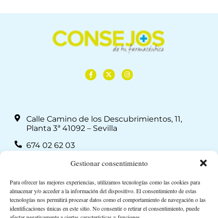
Calle Camino de los Descubrimientos, 11,
Planta 3ª 41092 – Sevilla
674 02 62 03
info@consejosdetufarmaceutico.com
Gestionar consentimiento
Aviso legal
Para ofrecer las mejores experiencias, utilizamos tecnologías como las cookies para
almacenar y/o acceder a la información del dispositivo. El consentimiento de estas
Política de cookies
tecnologías nos permitirá procesar datos como el comportamiento de navegación o las
identificaciones únicas en este sitio. No consentir o retirar el consentimiento, puede
Protección de datos personales
afectar negativamente a ciertas características y funciones.