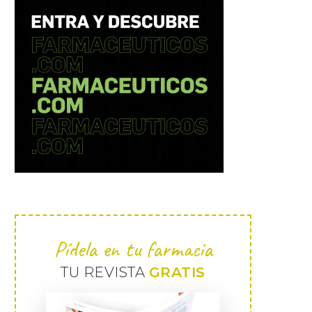
Pídela en tu farmacia
TU REVISTA
GRATIS