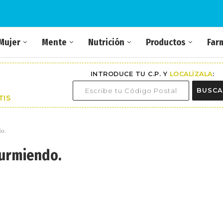
Mujer
Mente
Nutrición
Productos
Far
INTRODUCE TU C.P. Y
LOCALÍZALA
:
BUSCA
TIS
do.
durmiendo.