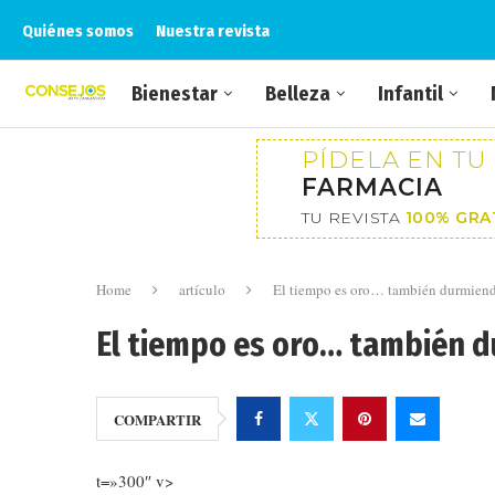
Quiénes somos
Nuestra revista
Bienestar
Belleza
Infantil
PÍDELA EN TU
FARMACIA
TU REVISTA
100% GRA
Home
artículo
El tiempo es oro… también durmien
El tiempo es oro… también 
COMPARTIR
t=»300″ v>