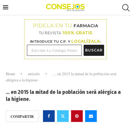
PÍDELA EN TU
FARMACIA
100% GRATIS
TU REVISTA
LOCALÍZALA
INTRODUCE TU C.P. Y
:
BUSCAR
Home
artículo
… en 2015 la mitad de la población será
alérgica a la higiene.
… en 2015 la mitad de la población será alérgica a
la higiene.
COMPARTIR