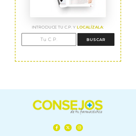
INTRODUCE TU C.P. Y
LOCALÍZALA
:
BUSCAR