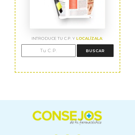
INTRODUCE TU C.P. Y
LOCALÍZALA
:
BUSCAR